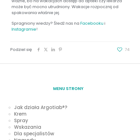
ważne, bo na wakacjach dostęp do apteki czy lekarza
może być mocno utrudniony. Wakacje rozpocznij od
spakowania właśnie jej.
Spragniony wiedzy? Śledź nas na
Facebooku
i
Instagramie
!
Podziel się
74
MENU STRONY
Jak działa Argotiab®?
Krem
Spray
Wskazania
Dla specjalistów