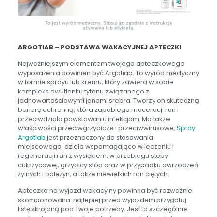
ARGOTIAB – PODSTAWA WAKACYJNEJ APTECZKI
Najważniejszym elementem twojego apteczkowego
wyposażenia powinien być Argotiab. To wyrób medyczny
w formie sprayu lub kremu, który zawiera w sobie
kompleks dwutlenku tytanu związanego z
jednowartościowymi jonami srebra. Tworzy on skuteczną
barierę ochronną, która zapobiega maceracji ran i
przeciwdziała powstawaniu infekcjom. Ma także
właściwości przeciwgrzybicze i przeciwwirusowe.
Spray
Argotiab
jest przeznaczony do stosowania
miejscowego, działa wspomagająco w leczeniu i
regeneracji ran z wysiękiem, w przebiegu stopy
cukrzycowej, grzybicy stóp oraz w przypadku owrzodzeń
żylnych i odleżyn, a także niewielkich ran ciętych.
Apteczka na wyjazd wakacyjny powinna być rozważnie
skomponowana: najlepiej przed wyjazdem przygotuj
listę skrojoną pod Twoje potrzeby. Jest to szczególnie