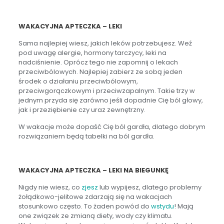
WAKACYJNA APTECZKA – LEKI
Sama najlepiej wiesz, jakich leków potrzebujesz. Weź
pod uwagę alergie, hormony tarczycy, leki na
nadciśnienie. Oprócz tego nie zapomnij o lekach
przeciwbólowych. Najlepiej zabierz ze sobą jeden
środek o działaniu przeciwbólowym,
przeciwgorączkowym i przeciwzapalnym. Takie trzy w
jednym przyda się zarówno jeśli dopadnie Cię ból głowy,
jak i przeziębienie czy uraz zewnętrzny.
W wakacje może dopaść Cię ból gardła, dlatego dobrym
rozwiązaniem będą tabelki na ból gardła.
WAKACYJNA APTECZKA – LEKI NA BIEGUNKĘ
Nigdy nie wiesz, co
zjesz
lub wypijesz, dlatego problemy
żołądkowo-jelitowe zdarzają się na wakacjach
stosunkowo często. To żaden powód do
wstydu
! Mają
one związek ze zmianą diety, wody czy klimatu.