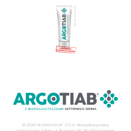
© 2025 HEXANOVA SP. Z O.O. Wszystkie prawa
zastrzeżone. Adres: ul. Brukowa 36, 05-092 Łomianki,