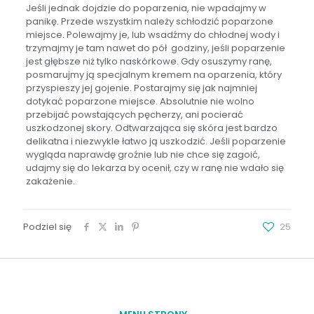
Jeśli jednak dojdzie do poparzenia, nie wpadajmy w
panikę. Przede wszystkim należy schłodzić poparzone
miejsce. Polewajmy je, lub wsadźmy do chłodnej wody i
trzymajmy je tam nawet do pół godziny, jeśli poparzenie
jest głębsze niż tylko naskórkowe. Gdy osuszymy ranę,
posmarujmy ją specjalnym kremem na oparzenia, który
przyspieszy jej gojenie. Postarajmy się jak najmniej
dotykać poparzone miejsce. Absolutnie nie wolno
przebijać powstających pęcherzy, ani pocierać
uszkodzonej skory. Odtwarzająca się skóra jest bardzo
delikatna i niezwykle łatwo ją uszkodzić. Jeśli poparzenie
wygląda naprawdę groźnie lub nie chce się zagoić,
udajmy się do lekarza by ocenił, czy w ranę nie wdało się
zakażenie.
Podziel się
25