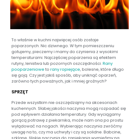
To właśnie w kuchni najwięcej osób zostaje
poparzonych. Nic dziwnego. W tym pomieszczeniu
gotujemy, pieczemy i mamy do czynienia z wysokimi
temperaturami. Najczęściej poparzenia są efektem
rutyny, lenistwa lub pozornych oszczędności.
Rany
pooparzeniowe
to
rany ropiejące
, bolesne, które długo
się goją. Czy jest jakiś sposób, aby uniknąć oparzeń,
zarówno tych poważnych, jak i mniej groźnych?
SPRZĘT
Przede wszystkim nie oszczędzajmy na akcesoriach
kuchennych. Słabej jakości naczynia mogą rozpadać się
pod wpływem działania temperatury. Gdy wyciągamy
gorącą potrawę z piekarnika, może nam ona po prostu
wylądować na nogach. Wybierając naczynia zwróćmy
uwagę na to, czy ma uchwyty i czy są solidne. Babcine,
szklane, śliskie naczynia do zapiekania wymieńmy na